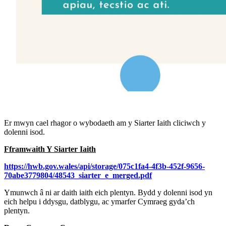
Er mwyn cael rhagor o wybodaeth am y Siarter Iaith cliciwch y
dolenni isod.
Fframwaith Y Siarter Iaith
https://hwb.gov.wales/api/storage/075c1fa4-4f3b-452f-9656-
70abe3779804/48543_siarter_e_merged.pdf
Ymunwch â ni ar daith iaith eich plentyn. Bydd y dolenni isod yn
eich helpu i ddysgu, datblygu, ac ymarfer Cymraeg gyda’ch
plentyn.