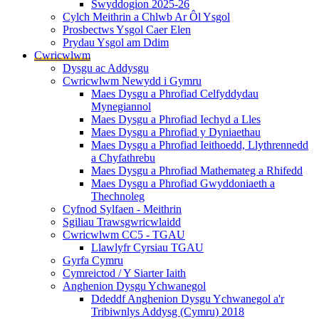
Swyddogion 2025-26
Cylch Meithrin a Chlwb Ar Ôl Ysgol
Prosbectws Ysgol Caer Elen
Prydau Ysgol am Ddim
Cwricwlwm
Dysgu ac Addysgu
Cwricwlwm Newydd i Gymru
Maes Dysgu a Phrofiad Celfyddydau
Mynegiannol
Maes Dysgu a Phrofiad Iechyd a Lles
Maes Dysgu a Phrofiad y Dyniaethau
Maes Dysgu a Phrofiad Ieithoedd, Llythrennedd
a Chyfathrebu
Maes Dysgu a Phrofiad Mathemateg a Rhifedd
Maes Dysgu a Phrofiad Gwyddoniaeth a
Thechnoleg
Cyfnod Sylfaen - Meithrin
Sgiliau Trawsgwricwlaidd
Cwricwlwm CC5 - TGAU
Llawlyfr Cyrsiau TGAU
Gyrfa Cymru
Cymreictod / Y Siarter Iaith
Anghenion Dysgu Ychwanegol
Ddeddf Anghenion Dysgu Ychwanegol a'r
Tribiwnlys Addysg (Cymru) 2018