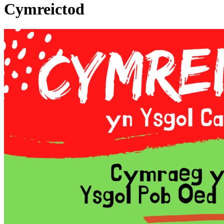
Cymreictod