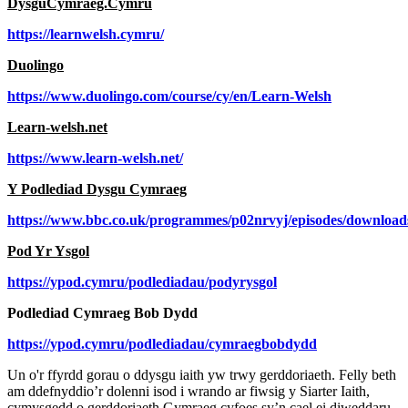
DysguCymraeg.Cymru
https://learnwelsh.cymru/
Duolingo
https://www.duolingo.com/course/cy/en/Learn-Welsh
Learn-welsh.net
https://www.learn-welsh.net/
Y Podlediad Dysgu Cymraeg
https://www.bbc.co.uk/programmes/p02nrvyj/episodes/download
Pod Yr Ysgol
https://ypod.cymru/podlediadau/podyrysgol
Podlediad Cymraeg Bob Dydd
https://ypod.cymru/podlediadau/cymraegbobdydd
Un o'r ffyrdd gorau o ddysgu iaith yw trwy gerddoriaeth. Felly beth
am ddefnyddio’r dolenni isod i wrando ar fiwsig y Siarter Iaith,
cymysgedd o gerddoriaeth Gymraeg cyfoes sy’n cael ei diweddaru