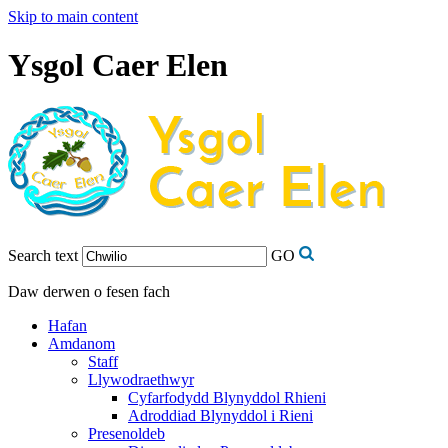
Skip to main content
Ysgol Caer Elen
Search text
GO
Daw derwen o fesen fach
Hafan
Amdanom
Staff
Llywodraethwyr
Cyfarfodydd Blynyddol Rhieni
Adroddiad Blynyddol i Rieni
Presenoldeb