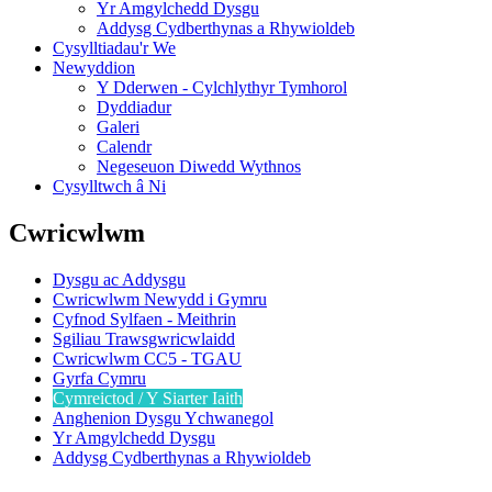
Yr Amgylchedd Dysgu
Addysg Cydberthynas a Rhywioldeb
Cysylltiadau'r We
Newyddion
Y Dderwen - Cylchlythyr Tymhorol
Dyddiadur
Galeri
Calendr
Negeseuon Diwedd Wythnos
Cysylltwch â Ni
Cwricwlwm
Dysgu ac Addysgu
Cwricwlwm Newydd i Gymru
Cyfnod Sylfaen - Meithrin
Sgiliau Trawsgwricwlaidd
Cwricwlwm CC5 - TGAU
Gyrfa Cymru
Cymreictod / Y Siarter Iaith
Anghenion Dysgu Ychwanegol
Yr Amgylchedd Dysgu
Addysg Cydberthynas a Rhywioldeb