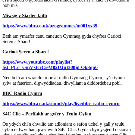
bob mis.
Miwsig y Siarter Iaith
https://www.bbc.co.uk/programmes/m001xx39
Beth am ymarfer canu caneuon Cymraeg gyda chyfres Carioci
Seren a Sbarc!
Carioci Seren a Sbarc!
https://www.youtube.com/playlist?
list=PLo_vSnVxtcrCisM82UJnI300jd-Ok8qn0
Neu beth am wrando ar orsaf radio Gymraeg Cymru, sy’n tynnu
sylw at faterion, digwyddiadau, diwylliant a diddordebau pobl.
BBC Radio Cymru
https://www.bbc.co.uk/sounds/play/live:bbc_radio_cymru
S4C Clic – Perffaith ar gyfer y Teulu Cyfan
Os ydych chi'n chwilio am adloniant o safon uchel y gall y teulu
cyfan ei fwynhau, gwyliwch S4C Clic. Gyda chymysgedd o sioeau
plant, dramâu gafaelgar, rhaglenni dogfen, a chwaraeon, mae Clic