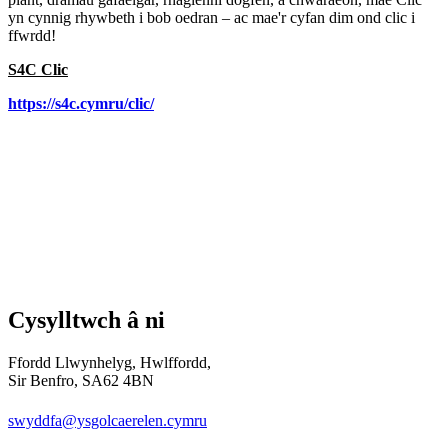
yn cynnig rhywbeth i bob oedran – ac mae'r cyfan dim ond clic i
ffwrdd!
S4C Clic
https://s4c.cymru/clic/
Cysylltwch â ni
Ffordd Llwynhelyg, Hwlffordd,
Sir Benfro, SA62 4BN
swyddfa@ysgolcaerelen.cymru