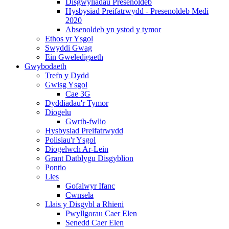
Disgwyliadau Presenoldeb
Hysbysiad Preifatrwydd - Presenoldeb Medi
2020
Absenoldeb yn ystod y tymor
Ethos yr Ysgol
Swyddi Gwag
Ein Gweledigaeth
Gwybodaeth
Trefn y Dydd
Gwisg Ysgol
Cae 3G
Dyddiadau'r Tymor
Diogelu
Gwrth-fwlio
Hysbysiad Preifatrwydd
Polisiau'r Ysgol
Diogelwch Ar-Lein
Grant Datblygu Disgyblion
Pontio
Lles
Gofalwyr Ifanc
Cwnsela
Llais y Disgybl a Rhieni
Pwyllgorau Caer Elen
Senedd Caer Elen