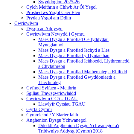
Swyddogion 2025-26
Cylch Meithrin a Chlwb Ar Ôl Ysgol
Prosbectws Ysgol Caer Elen
Prydau Ysgol am Ddim
Cwricwlwm
Dysgu ac Addysgu
Cwricwlwm Newydd i Gymru
Maes Dysgu a Phrofiad Celfyddydau
Mynegiannol
Maes Dysgu a Phrofiad Iechyd a Lles
Maes Dysgu a Phrofiad y Dyniaethau
Maes Dysgu a Phrofiad Ieithoedd, Llythrennedd
a Chyfathrebu
Maes Dysgu a Phrofiad Mathemateg a Rhifedd
Maes Dysgu a Phrofiad Gwyddoniaeth a
Thechnoleg
Cyfnod Sylfaen - Meithrin
Sgiliau Trawsgwricwlaidd
Cwricwlwm CC5 - TGAU
Llawlyfr Cyrsiau TGAU
Gyrfa Cymru
Cymreictod / Y Siarter Iaith
Anghenion Dysgu Ychwanegol
Ddeddf Anghenion Dysgu Ychwanegol a'r
Tribiwnlys Addysg (Cymru) 2018