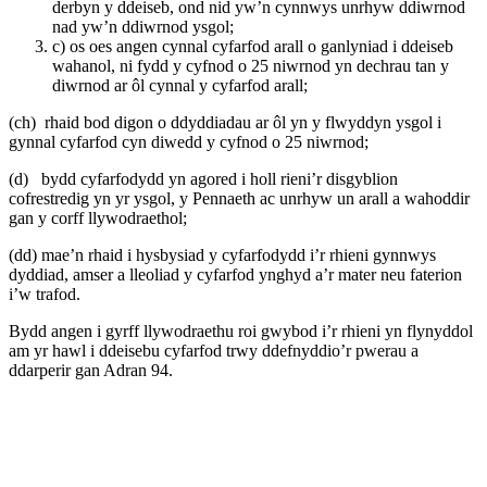
derbyn y ddeiseb, ond nid yw’n cynnwys unrhyw ddiwrnod
nad yw’n ddiwrnod ysgol;
c) os oes angen cynnal cyfarfod arall o ganlyniad i ddeiseb
wahanol, ni fydd y cyfnod o 25 niwrnod yn dechrau tan y
diwrnod ar ôl cynnal y cyfarfod arall;
(ch) rhaid bod digon o ddyddiadau ar ôl yn y flwyddyn ysgol i
gynnal cyfarfod cyn diwedd y cyfnod o 25 niwrnod;
(d) bydd cyfarfodydd yn agored i holl rieni’r disgyblion
cofrestredig yn yr ysgol, y Pennaeth ac unrhyw un arall a wahoddir
gan y corff llywodraethol;
(dd) mae’n rhaid i hysbysiad y cyfarfodydd i’r rhieni gynnwys
dyddiad, amser a lleoliad y cyfarfod ynghyd a’r mater neu faterion
i’w trafod.
Bydd angen i gyrff llywodraethu roi gwybod i’r rhieni yn flynyddol
am yr hawl i ddeisebu cyfarfod trwy ddefnyddio’r pwerau a
ddarperir gan Adran 94.