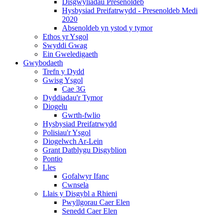
Disgwyliadau Presenoldeb
Hysbysiad Preifatrwydd - Presenoldeb Medi
2020
Absenoldeb yn ystod y tymor
Ethos yr Ysgol
Swyddi Gwag
Ein Gweledigaeth
Gwybodaeth
Trefn y Dydd
Gwisg Ysgol
Cae 3G
Dyddiadau'r Tymor
Diogelu
Gwrth-fwlio
Hysbysiad Preifatrwydd
Polisiau'r Ysgol
Diogelwch Ar-Lein
Grant Datblygu Disgyblion
Pontio
Lles
Gofalwyr Ifanc
Cwnsela
Llais y Disgybl a Rhieni
Pwyllgorau Caer Elen
Senedd Caer Elen