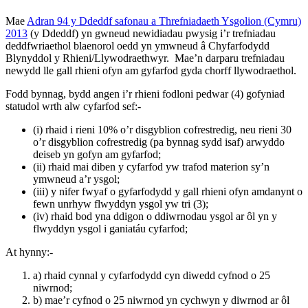
Mae
Adran 94 y Ddeddf safonau a Threfniadaeth Ysgolion (Cymru)
2013
(y Ddeddf) yn gwneud newidiadau pwysig i’r trefniadau
deddfwriaethol blaenorol oedd yn ymwneud â Chyfarfodydd
Blynyddol y Rhieni/Llywodraethwyr. Mae’n darparu trefniadau
newydd lle gall rhieni ofyn am gyfarfod gyda chorff llywodraethol.
Fodd bynnag, bydd angen i’r rhieni fodloni pedwar (4) gofyniad
statudol wrth alw cyfarfod sef:-
(i) rhaid i rieni 10% o’r disgyblion cofrestredig, neu rieni 30
o’r disgyblion cofrestredig (pa bynnag sydd isaf) arwyddo
deiseb yn gofyn am gyfarfod;
(ii) rhaid mai diben y cyfarfod yw trafod materion sy’n
ymwneud a’r ysgol;
(iii) y nifer fwyaf o gyfarfodydd y gall rhieni ofyn amdanynt o
fewn unrhyw flwyddyn ysgol yw tri (3);
(iv) rhaid bod yna ddigon o ddiwrnodau ysgol ar ôl yn y
flwyddyn ysgol i ganiatáu cyfarfod;
At hynny:-
a) rhaid cynnal y cyfarfodydd cyn diwedd cyfnod o 25
niwrnod;
b) mae’r cyfnod o 25 niwrnod yn cychwyn y diwrnod ar ôl