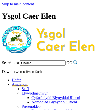
Skip to main content
Ysgol Caer Elen
Search text
GO
Daw derwen o fesen fach
Hafan
Amdanom
Staff
Llywodraethwyr
Cyfarfodydd Blynyddol Rhieni
Adroddiad Blynyddol i Rieni
Presenoldeb