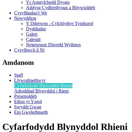
Yr Amgylchedd Dysgu
Addysg Cydberthynas a Rhywioldeb
Cysylltiadau'r We
Newyddion
Y Dderwen - Cylchlythyr Tymhorol
Dyddiadur
Galeri
Calendr
Negeseuon Diwedd Wythnos
Cysylltwch â Ni
Amdanom
Staff
Llywodraethwyr
Cyfarfodydd Blynyddol Rhieni
Adroddiad Blynyddol i Rieni
Presenoldeb
Ethos yr Ysgol
Swyddi Gwag
Ein Gweledigaeth
Cyfarfodydd Blynyddol Rhieni